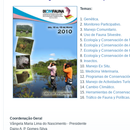
Temas:
1.
Genética
.
2.
Monitoreo Participativo
.
3.
Manejo Comunitario
.
4.
Uso de Fauna Silvestre
.
5.
Ecología y Conservación de
6.
Ecología y Conservación de 
7.
Ecología y Conservación de
8.
Ecología y Conservación de
9.
Insectos
.
10.
Manejo Ex Situ
.
11.
Medicina Veterinaria
.
12.
Programas de Conservació
13.
Manejo de Actividades Turís
14.
Cambio Climático
.
15.
Herramientas de Conservac
16.
Tráfico de Fauna y Políticas
Coordenação Geral
Vângela Maria Lima do Nascimento - Presidente
Daisy A. P. Gomes-Silva