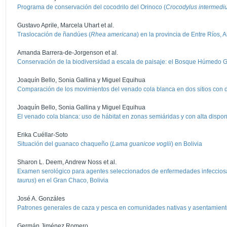
Programa de conservación del cocodrilo del Orinoco (
Crocodylus intermedi
Gustavo Aprile, Marcela Uhart et al.
Traslocación de ñandúes (
Rhea americana
) en la provincia de Entre Ríos, 
Amanda Barrera-de-Jorgenson et al.
Conservación de la biodiversidad a escala de paisaje: el Bosque Húmedo
Joaquín Bello, Sonia Gallina y Miguel Equihua
Comparación de los movimientos del venado cola blanca en dos sitios con d
Joaquín Bello, Sonia Gallina y Miguel Equihua
El venado cola blanca: uso de hábitat en zonas semiáridas y con alta dispo
Erika Cuéllar-Soto
Situación del guanaco chaqueño (
Lama guanicoe voglii
) en Bolivia
Sharon L. Deem, Andrew Noss et al.
Examen serológico para agentes seleccionados de enfermedades infecciosas
taurus
) en el Gran Chaco, Bolivia
José A. Gonzáles
Patrones generales de caza y pesca en comunidades nativas y asentamien
Germán Jiménez Romero