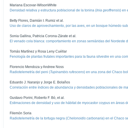
Mariana Escovar-WilsonWhite
Densidad relativa y estructura poblacional de la tonina (
Inia geoffrensis
) en 
Betty Flores, Damián I. Rumiz et al.
Uso de claros de aprovechamiento, por las aves, en un bosque húmedo subt
Sonia Gallina, Patricia Corona-Zárate et al.
El venado cola blanca: comportamiento en zonas semiáridas del Nordeste 
Tomás Martínez y Rosa Leny Cuéllar
Fenología de plantas frutales importantes para la fauna silvestre en una c
Florencio Mendoza y Andrew Noss
Radiotelemetría del peni (
Tupinambis rufescens
) en una zona del Chaco bol
Eduardo J. Naranjo y Jorge E. Bolaños
Correlación entre índices de abundancia y densidades poblacionales de m
Gustavo Porini, Roberto F. Bó, et al.
Estimaciones de densidad y uso de hábitat de myocastor coypus en áreas 
Filemón Soria
Radiotelemetría de la tortuga negra (
Chelonoidis carbonaria
) en el Chaco s